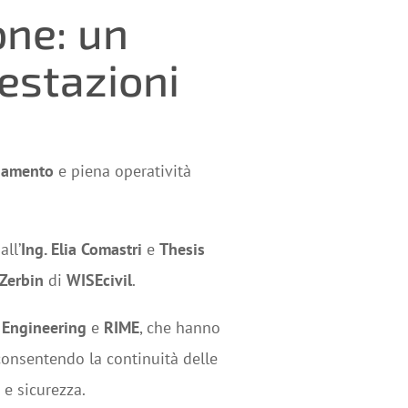
one: un
restazioni
iamento
e piena operatività
all’
Ing. Elia Comastri
e
Thesis
Zerbin
di
WISEcivil
.
Engineering
e
RIME
, che hanno
 consentendo la continuità delle
 e sicurezza.