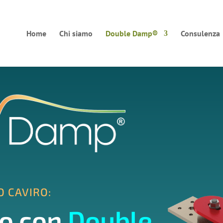
Home
Chi siamo
Double Damp®
Consulenza
 CAVIRO:
to con
Double