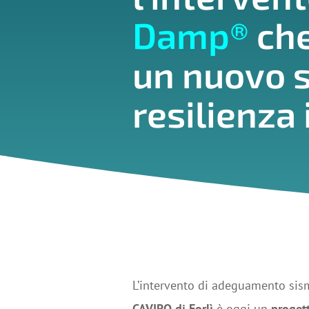
Damp®
che
un nuovo s
resilienza 
L’intervento di adeguamento sis
CAVIRO di Forlì
è oggi un
proget