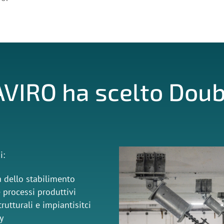
AVIRO ha scelto Dou
i:
 dello stabilimento
 processi produttivi
trutturali e impiantisitci
y