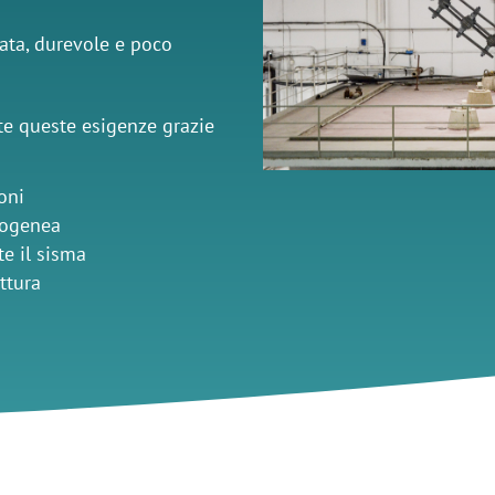
cata, durevole e poco
e queste esigenze grazie
oni
mogenea
te il sisma
uttura