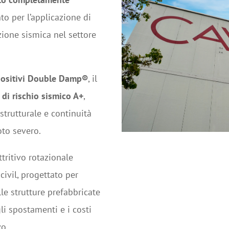
to per l’applicazione di
zione sismica nel settore
positivi Double Damp®
, il
 di rischio sismico A+
,
trutturale e continuità
to severo.
tritivo rotazionale
ivil, progettato per
lle strutture prefabbricate
li spostamenti e i costi
vo.