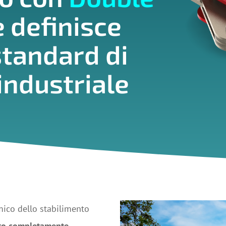
 definisce
tandard di
industriale
mico dello stabilimento
to completamente